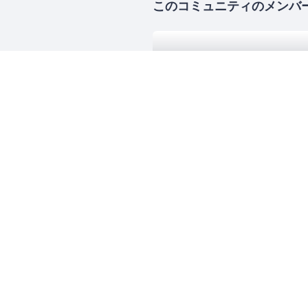
このコミュニティのメンバ
Startup Weekend Ja
574人
東京
スタートアップ
ビジネ
西日暮里.rb
321人
東京
Ruby
Ruby on Rails