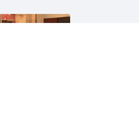
Sendagaya.rb
701人
ビジネス
Ruby
異業種交流
Ruby on Rails
テックジムと愉快な仲間たち
1266人
ーシップ
プログラミング
起業
Python
人工知能
ChatGPT