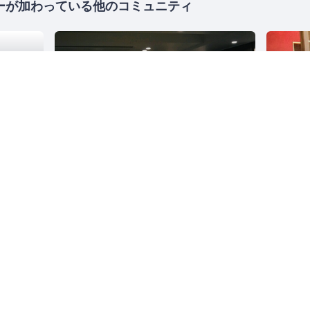
ーが加わっている他のコミュニティ
pan
HN Tokyo
4700人
ス
起業
女性起業家
東京
起業
ソフトウェア開発
スタートアップ
東京
Management 3.0 by NüWorks（ウェルビーイング・リーダーシップ）
1769人
東京
アジャイル
ビジネス
IT
人事
リーダ
東京