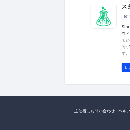
ス
101
St
ウィ
てい
間づ
す。
主催者にお問い合わせ
ヘル