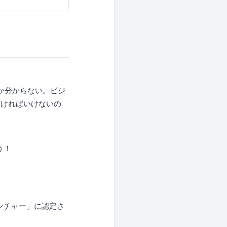
】
のか分からない。ビジ
なければいけないの
う！
発ベンチャー」に認定さ