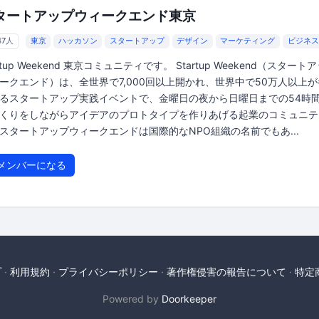
タートアップウィークエンド東京
47人
東京
ハッカソン
スタートアップ
デザイン
マーケティング
ビジネス
artup Weekend 東京コミュニティです。 Startup Weekend（スタート
ークエンド）は、全世界で7,000回以上開かれ、世界中で50万人以上
るスタートアップ実践イベントで、金曜日の夜から日曜日までの54時
くりをしながらアイデアのプロトタイプを作りあげる起業のコミュニテ
スタートアップウィークエンドは国際的なNPO組織の名前でもあ...
メンバーになる
プ
利用規約
プライバシーポリシー
著作権侵害の報告について
特定
Powered by
Doorkeeper