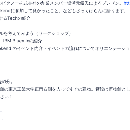
ピクスー株式会社の創業メンバー塩澤元氣氏によるプレゼン。
ht
eekendに参加して良かったこと、などもざっくばらんに語ります。
供するTechの紹介
モデルを考えてみよう（ワークショップ）
 IBM Bluemixの紹介
up Weekend のイベント内容・イベントの流れについてオリエンテーシ
歩1分。
面の東京工業大学正門右側を入ってすぐの建物。普段は博物館と
ださい！