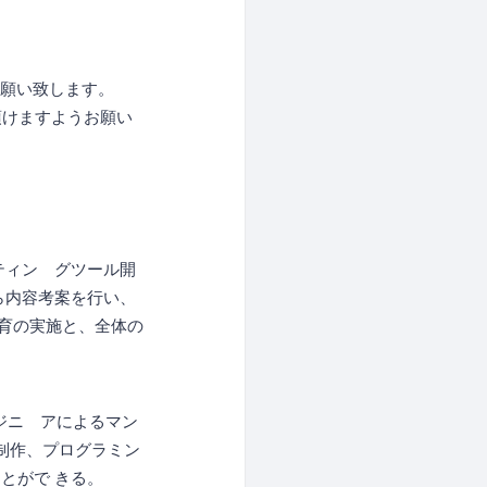
でお願い致します。
ご遠慮頂けますようお願い
ティン グツール開
ら内容考案を行い、
広い教育の実施と、全体の
ジニ アによるマン
制作、プログラミン
とがで きる。