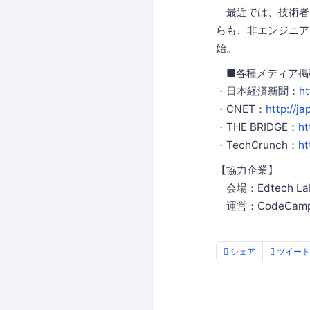
最近では、技術者
らも、非エンジニア
始。
■各種メディア掲
・日本経済新聞：
h
・CNET：
http://j
・THE BRIDGE：
ht
・TechCrunch：
ht
【協力企業】
会場：Edtech Lab β
運営：CodeCam
シェア
ツイート