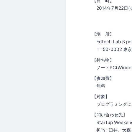
【日 時】
2014年7月22日(
19：0
20：3
【場 所】
Edtech Lab β pow
〒150-0002 東
【持ち物】
ノートPC(Windo
【参加費】
無料
【対象】
プログラミングに
【問い合わせ先】
Startup Weekend
担当 : 臼井、大森