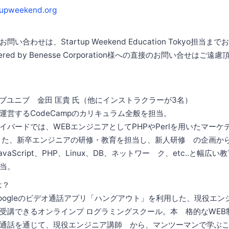
upweekend.org
合わせは、Startup Weekend Education Tokyo担当ま
 powered by Benesse Corporation様への直接のお問い合せは
ユニブ 金田 匡貴 氏（他にインストラクラーが3名）
営するCodeCampのカリキュラム全般を担当。
バードでは、WEBエンジニアとしてPHPやPerlを用いたマーケ
また、新卒エンジニアの研修・教育を担当し、新人研修 の企画か
JavaScript、PHP、Linux、DB、ネットワー ク、etc..と幅
当。
は？
ogleのビデオ通話アプリ「ハングアウト」を利用した、現役エン
受講できるオンラインプ ログラミングスクール。本 格的なWEB
通話を通じて、現役エンジニア講師 から、マンツーマンで学ぶこ